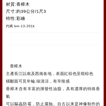
材質:香樟木
尺寸:約39公分/1尺3
特性:彩繪
代碼
bm-13-201k
香樟木
主產長江以南及西南各地，表面紅棕色至暗棕色
橫斷面可見年輪.味清涼，有辛辣感
香樟木含有丰富的揮發性油脂，具有濃厚的特殊香
氣
可以驅蟲防霉，防止腐蝕。自古以来是神像制作的