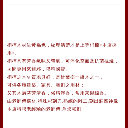
梢楠
木材呈黃褐色，紋理清楚才是上等梢楠<本店採
用>。
梢楠具有芳香氣味又帶氧，可淨化空氣及抗菌抗蟻，
坊間更用來避邪，堪稱國寶。
梢楠之木材質地良好，是針葉樹一級木之一，
可供各種建築、家具、雕刻之用材；
又其木屑芬芳清香，俗稱淨香，常用來製線香。
由老師傅選材.特殊彫刻刀.熟練的雕工.刻出莊嚴神像
本店特聘老經驗的老師傅.為您彫刻.