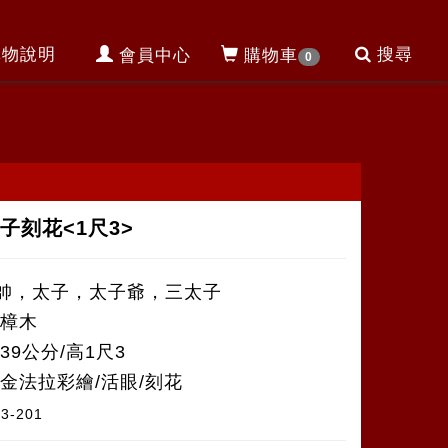
購物說明
搜尋
會員中心
購物車
0
子刻花<1尺3>
帥，太子，太子爺，三太子
香樟木
39公分/高1尺3
安金法拉彩繪/活眼/刻花
13-201