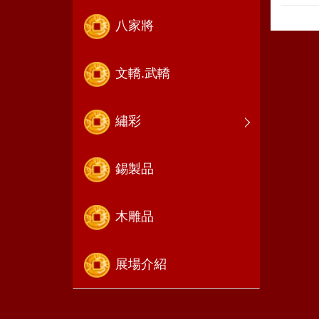
八家將
文轎.武轎
繡彩
錫製品
木雕品
展場介紹