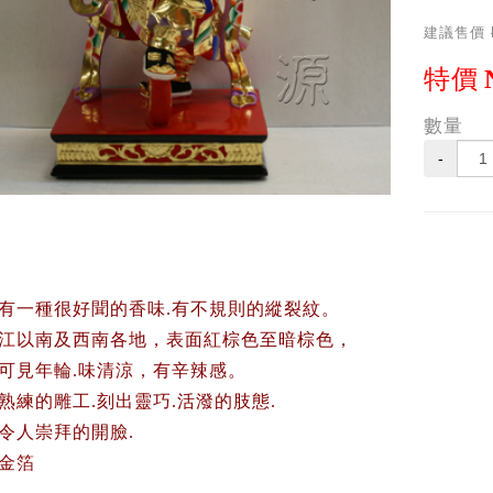
建議售價
特價
數量
-
有一種很好聞的香味.
有不規則的縱裂紋。
江以南及西南各地，表面紅棕色至暗棕色，
可見年輪
.味清涼，有辛辣感。
熟練的雕工
.
刻出
靈巧.活潑的肢態.
令人崇拜的開臉.
金箔