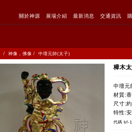
關於神源
展場介紹
最新消息
交通資訊
神像，佛像
中壇元帥(太子)
樟木太
中壇元
材質:
尺寸:約
特性:
代碼
bf-