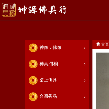
中壇元帥(太子)
首頁
神像，佛像
神桌,佛櫥
桌上佛具
台灣香品