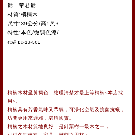
爺，帝君爺
材質:梢楠木
尺寸:39公分/高1尺3
特性:本色/微調色漆/
代碼
bc-13-501
梢楠
木材呈黃褐色，紋理清楚才是上等梢楠<本店採
用>。
梢楠具有芳香氣味又帶氧，可淨化空氣及抗菌抗蟻，
坊間更用來避邪，堪稱國寶。
梢楠之木材質地良好，是針葉樹一級木之一，
可供各種建築、家具、雕刻之用材；