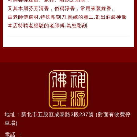
又其木屑芬芳清香，俗稱淨香，常用來製線香。
由老師傅選材.特殊彫刻刀.熟練的雕工.刻出莊嚴神像
本店特聘老經驗的老師傅.為您彫刻.
地址 : 新北市五股區成泰路3段237號 (對面有收費停
車場)
電話 ：