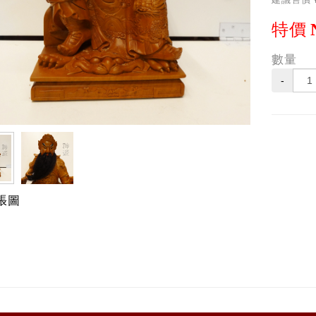
特價
數量
-
張圖