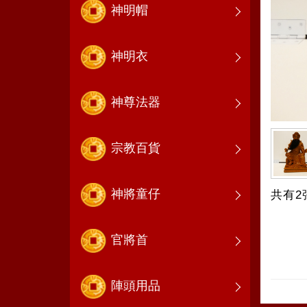
神明帽
神明衣
神尊法器
宗教百貨
神將童仔
共有2
官將首
陣頭用品