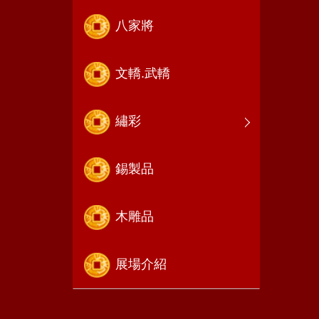
八家將
文轎.武轎
繡彩
錫製品
木雕品
展場介紹