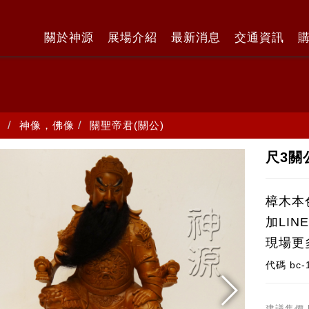
關於神源
展場介紹
最新消息
交通資訊
神像，佛像
關聖帝君(關公)
尺3關
樟木本
加LI
現場更
代碼
bc-
建議售價