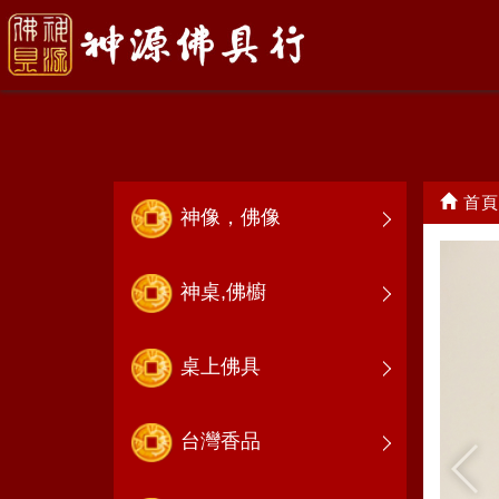
關聖帝君(關公)
首頁
神像，佛像
神桌,佛櫥
桌上佛具
台灣香品