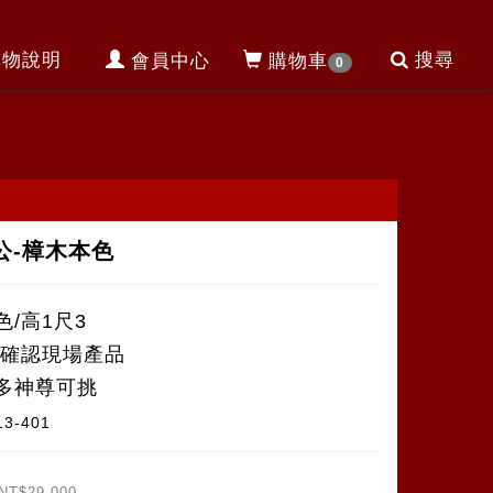
購物說明
搜尋
會員中心
購物車
0
公-樟木本色
色/高1尺3
NE確認現場產品
多神尊可挑
13-401
NT$29,000