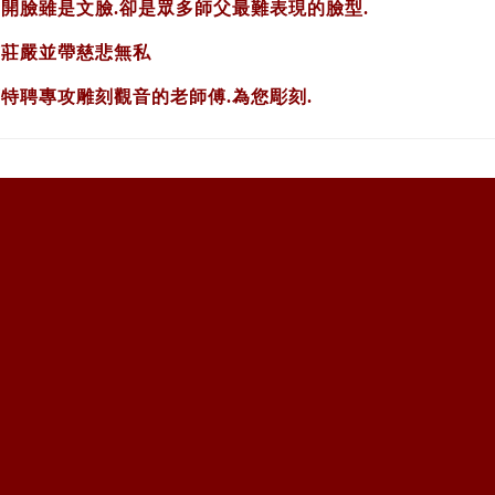
臉雖是文臉.卻是眾多師父最難表現的臉型.
莊嚴並帶慈悲無私
聘專攻雕刻觀音的老師傅.為您彫刻.