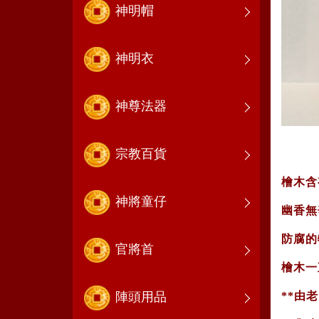
神明帽
神明衣
神尊法器
宗教百貨
檜木含
神將童仔
幽香無
防腐的
官將首
檜木一
**由
陣頭用品