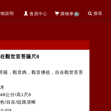
購物說明
搜尋
會員中心
購物車
0
在觀世音菩薩尺6
菩薩，觀音媽，觀音佛祖，自在觀世音菩
檜木
48公分/高1尺6
本色/自在/紋路清晰
16-604