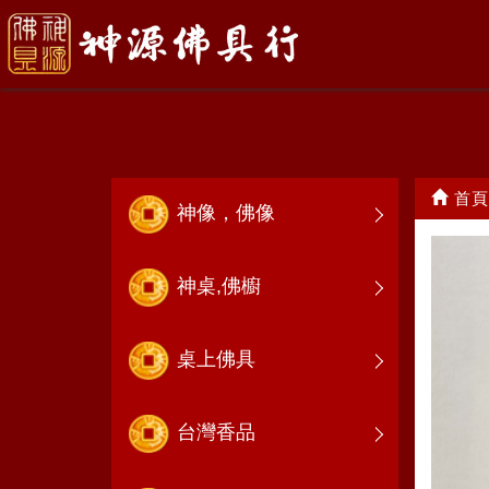
觀世音菩薩
首頁
神像，佛像
神桌,佛櫥
桌上佛具
台灣香品