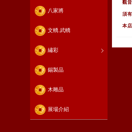
觀音開
八家將
須有
本店特
文轎.武轎
繡彩
錫製品
木雕品
展場介紹