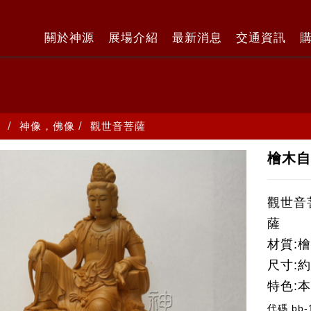
關於神源
展場介紹
最新消息
交通資訊
神像，佛像
觀世音菩薩
檜木自
觀世音
薩
材質:
尺寸:約
特色:
代碼
bb-