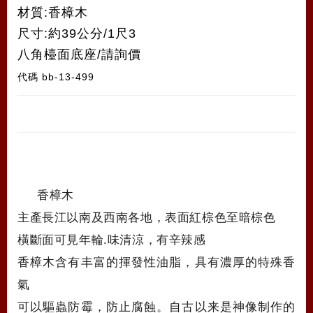
材質:香樟木
尺寸:約39公分/1尺3
八角檯面底座/請詢價
代碼
bb-13-499
香樟木
主產長江以南及西南各地，表面紅棕色至暗棕色
橫斷面可見年輪.味清涼，有辛辣感
香樟木含有丰富的揮發性油脂，具有濃厚的特殊香
氣
可以驅蟲防霉，防止腐蝕。自古以来是神像制作的