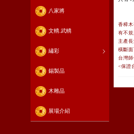
八家將
香樟木
文轎.武轎
有不規
主產長
橫斷面
繡彩
台灣師
<保證
錫製品
木雕品
展場介紹