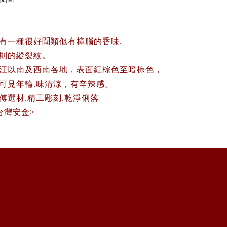
有一種很好聞類似有樟腦的香味.
則的縱裂紋。
江以南及西南各地，表面紅棕色至暗棕色，
可見年輪
.味清涼，有辛辣感。
傅選材.精工彫刻.乾淨俐落
台灣安金>