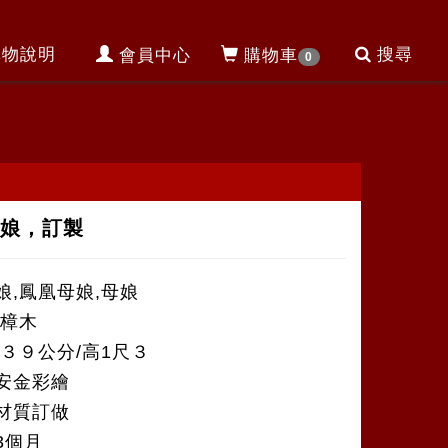
購物說明
搜尋
會員中心
購物車
0
娘娘，訂製
娘,鳳凰母娘,母娘
香樟木
約３９公分/高1尺３
安金彩繪
材質訂做
3個月