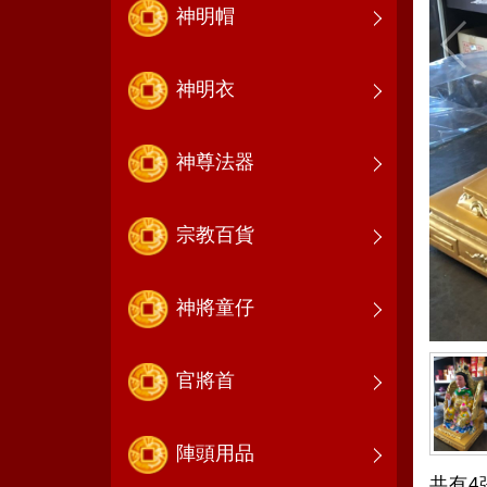
神明帽
神明衣
神尊法器
宗教百貨
神將童仔
官將首
陣頭用品
共有4