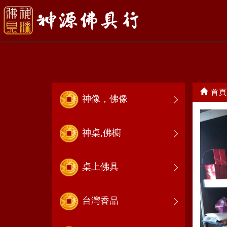
女神娘娘
首頁
神像，佛像
神桌,佛櫥
桌上佛具
台灣香品