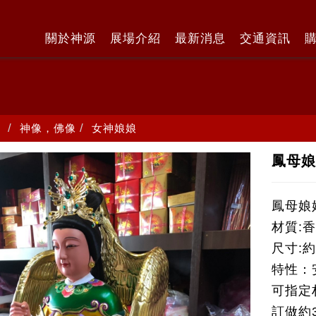
關於神源
展場介紹
最新消息
交通資訊
神像，佛像
女神娘娘
鳳母
鳳母娘
材質:
尺寸:
特性：
可指定
訂做約