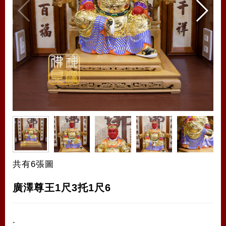
共有6張圖
廣澤尊王1尺3托1尺6
.