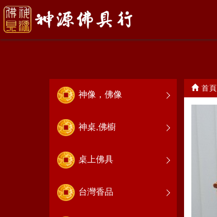
脫椅神像(軟身)
首頁
神像，佛像
神桌,佛櫥
桌上佛具
台灣香品