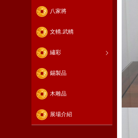
八家將
文轎.武轎
繡彩
錫製品
木雕品
展場介紹