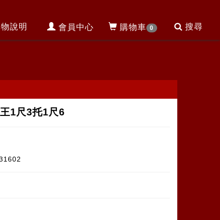
購物說明
搜尋
會員中心
購物車
0
王1尺3托1尺6
31602