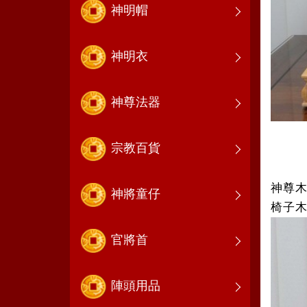
神明帽
神明衣
神尊法器
宗教百貨
神尊木
神將童仔
椅子木
官將首
陣頭用品