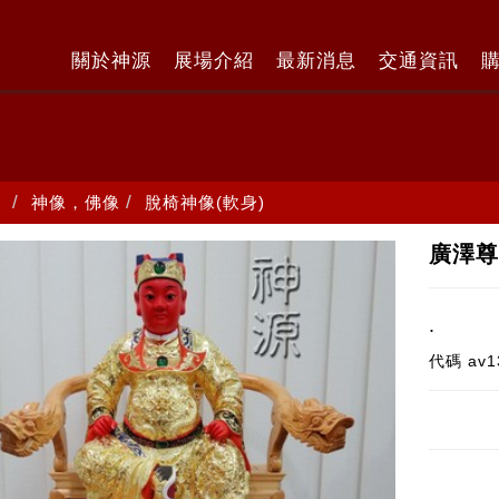
關於神源
展場介紹
最新消息
交通資訊
神像，佛像
脫椅神像(軟身)
廣澤尊
.
代碼
av1