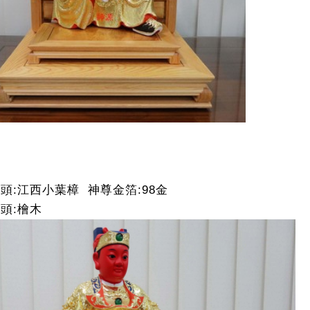
頭:江西小葉樟 神尊金箔:98金
頭:檜木