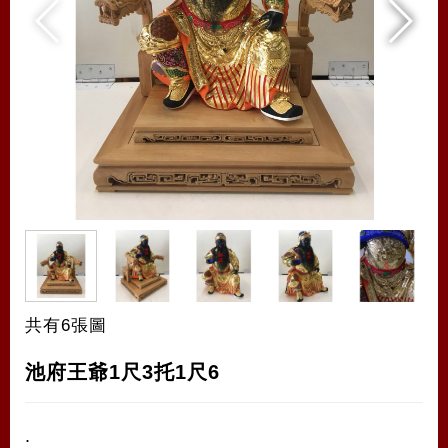
共有6張圖
池府王爺1尺3托1尺6
.