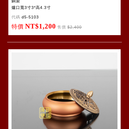
銅製
爐口寬3寸3*高4.3寸
代碼
d5-5103
NT$1,200
特價
售價
$2,400