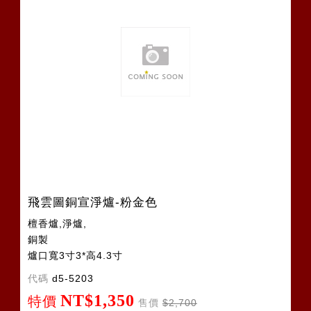
飛雲圖銅宣淨爐-粉金色
檀香爐,淨爐,
銅製
爐口寬3寸3*高4.3寸
代碼
d5-5203
NT$1,350
特價
售價
$2,700