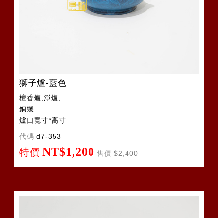
獅子爐-藍色
檀香爐,淨爐,
銅製
爐口寬寸*高寸
代碼
d7-353
NT$1,200
特價
售價
$2,400