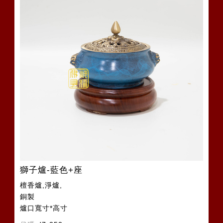
獅子爐-藍色+座
檀香爐,淨爐,
銅製
爐口寬寸*高寸