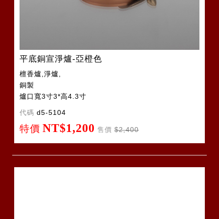
平底銅宣淨爐-亞橙色
檀香爐,淨爐,
銅製
爐口寬3寸3*高4.3寸
代碼
d5-5104
NT$1,200
特價
售價
$2,400