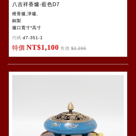
八吉祥香爐-藍色D7
檀香爐,淨爐,
銅製
爐口寬寸*高寸
代碼
d7-351-1
NT$1,100
特價
售價
$2,200