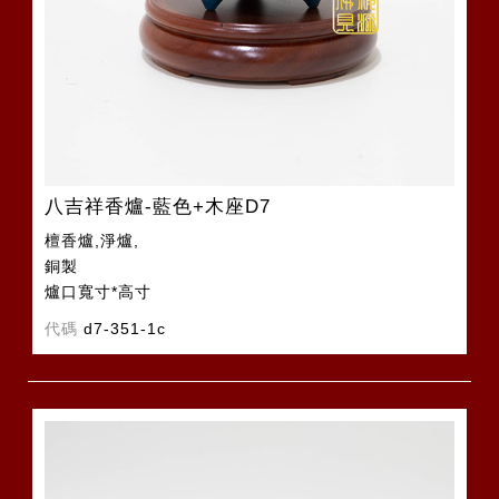
八吉祥香爐-藍色+木座D7
檀香爐,淨爐,
銅製
爐口寬寸*高寸
代碼
d7-351-1c