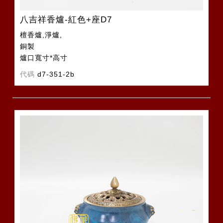
八吉祥香爐-紅色+座D7
檀香爐,淨爐,
銅製
爐口寬寸*高寸
代碼
d7-351-2b