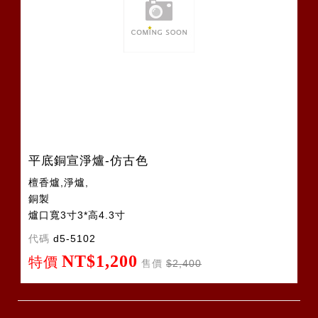
平底銅宣淨爐-仿古色
檀香爐,淨爐,
銅製
爐口寬3寸3*高4.3寸
代碼
d5-5102
NT$1,200
特價
售價
$2,400