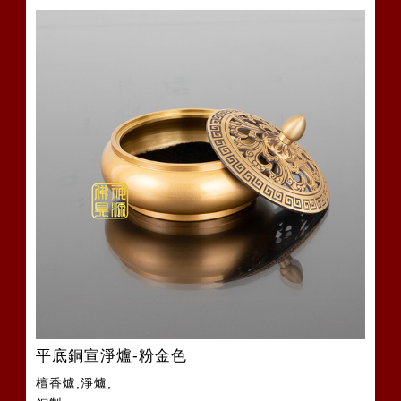
平底銅宣淨爐-粉金色
檀香爐,淨爐,