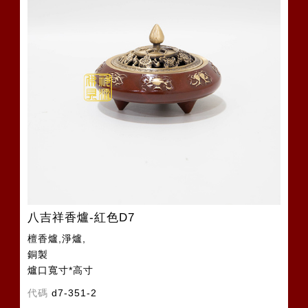
八吉祥香爐-紅色D7
檀香爐,淨爐,
銅製
爐口寬寸*高寸
代碼
d7-351-2