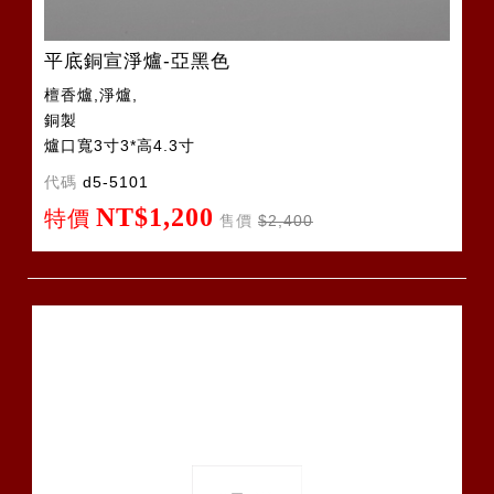
平底銅宣淨爐-亞黑色
檀香爐,淨爐,
銅製
爐口寬3寸3*高4.3寸
代碼
d5-5101
NT$1,200
特價
售價
$2,400