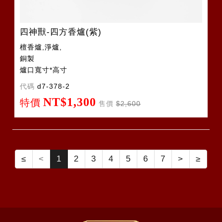
四神獸-四方香爐(紫)
檀香爐,淨爐,
銅製
爐口寬寸*高寸
代碼
d7-378-2
NT$1,300
特價
售價
$2,600
≤
<
1
2
3
4
5
6
7
>
≥