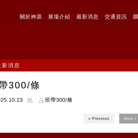
關於神源
展場介紹
最新消息
交通資訊
最新消息
帶300/條
25.10.23
班帶300/條
« Previous
Next »